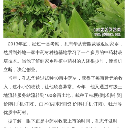
2013年底，经过一番考察，孔志华从安徽蒙城返回家乡，
然后到外地一家中药材种植基地学习了一个多月的中药材栽
培技术。当他了解到家乡种植中药材的人还很少时，便当机
立断，决定创业。
当年，孔志华通过试种10亩中药材，获得了每亩近元的收
入，这小小的收获，让他欣喜异常。今年，他又通过村级土
地流转服务站流转到160余亩土地，栽种了桔梗(供|求|铺|资|
价|科|手机订阅)、白术(供|求|铺|资|价|科|手机订阅)、牡丹等
优质中药材。
据了解，眼下正是中药材收获上市的时间，孔志华及时