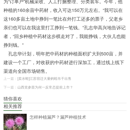
为“订单户”机械采收、人工打捆整理、分类装车。今年，他
种植的160余亩中药材，收入可达150万元左右。“我可以在
这160多亩土地中挣到一笔比在外打工还多的票子，父老乡
亲们也可以在我这里打工挣到一笔钱。”孔志华高兴地告诉记
者，“回乡种植中药材这步棋走对了，我能挣钱，大伙儿也能
挣到钱。”
孔志华计划，明年把中药材的种植面积扩大到500亩，并
建设一个工厂，对收获的中药材进行深加工，通过线上线下
渠道向全国市场销售。
上一篇：
[卖水蛭]江苏宿迁大量蚂蝗吊干出售
下一篇：
山西党参苗为何一反常态提前上市？
猜你喜欢
相关推荐
怎样种植漏芦？漏芦种植技术