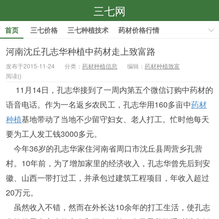
三七网
首页
三七价格
三七种植技术
药材价格行情
药材种植技术
河南沈丘孔志华种植中药材走上致富路
发布于2015-11-24
分类：
药材种植信息
编辑：
药材种植致富
阅读(
)
11月14日，孔志华接到了一周内第五个微信订购中药材的
语音电话。作为一名返乡农民工，孔志华用160多亩中
药材
种植
基地带动了当地不少留守妇女、老人打工。忙时他每天
要为工人发工钱3000多元。
今年36岁的孔志华家住河南省周口市沈丘县周营乡孔营
村。10年前，为了增加家里的经济收入，孔志华曾先后到安
徽、山西一带打过工，并承包过建筑工程项目，年收入超过
20万元。
虽然收入不错，然而在外长达10余年的打工生活，使孔志