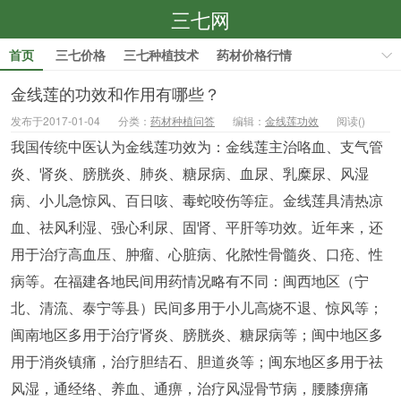
三七网
首页
三七价格
三七种植技术
药材价格行情
药材种植技术
金线莲的功效和作用有哪些？
发布于2017-01-04
分类：
药材种植问答
编辑：
金线莲功效
阅读(
)
我国传统中医认为金线莲功效为：金线莲主治咯血、支气管
炎、肾炎、膀胱炎、肺炎、糖尿病、血尿、乳糜尿、风湿
病、小儿急惊风、百日咳、毒蛇咬伤等症。金线莲具清热凉
血、祛风利湿、强心利尿、固肾、平肝等功效。近年来，还
用于治疗高血压、肿瘤、心脏病、化脓性骨髓炎、口疮、性
病等。在福建各地民间用药情况略有不同：闽西地区（宁
北、清流、泰宁等县）民间多用于小儿高烧不退、惊风等；
闽南地区多用于治疗肾炎、膀胱炎、糖尿病等；闽中地区多
用于消炎镇痛，治疗胆结石、胆道炎等；闽东地区多用于祛
风湿，通经络、养血、通痹，治疗风湿骨节病，腰膝痹痛