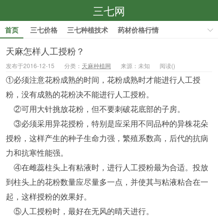
三七网
首页
三七价格
三七种植技术
药材价格行情
药材种植技术
天麻怎样人工授粉？
发布于2016-12-15
分类：
天麻种植网
来源：未知
阅读(
)
①必须注意花粉成熟的时间，花粉成熟时才能进行人工授
粉，没有成熟的花粉决不能进行人工授粉。
②可用大针挑放花粉，但不要刺破花底部的子房。
③必须采用异花授粉，特别是应采用不同品种的异株花朵
授粉，这样产生的种子生命力强，繁殖系数高，后代的抗病
力和抗寒性能强。
④在雌蕊柱头上有粘液时，进行人工授粉最为合适。投放
到柱头上的花粉数量应尽量多一点，并使其与粘液粘合在一
起，这样授粉的效果好。
⑤人工授粉时，最好在无风的晴天进行。