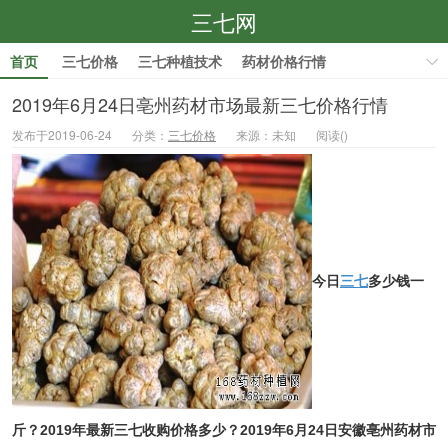
三七网
首页
三七价格
三七种植技术
药材价格行情
药材种植技术
2019年6月24日亳州药材市场最新三七价格行情
发布于2019-06-24
分类：
三七价格
来源：未知
阅读(
)
今日
三七
多少钱一
斤？2019年
最新
三七收购价格多少？2019年6月24日安徽亳州药材市