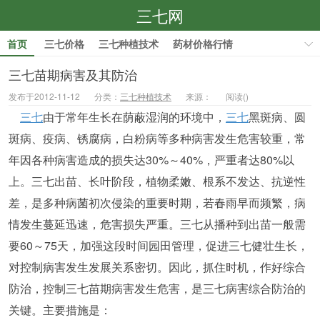
三七网
首页
三七价格
三七种植技术
药材价格行情
药材种植技术
三七苗期病害及其防治
发布于2012-11-12
分类：
三七种植技术
来源：
阅读(
)
三七
由于常年生长在荫蔽湿润的环境中，
三七
黑斑病、圆
斑病、疫病、锈腐病，白粉病等多种病害发生危害较重，常
年因各种病害造成的损失达30%～40%，严重者达80%以
上。三七出苗、长叶阶段，植物柔嫩、根系不发达、抗逆性
差，是多种病菌初次侵染的重要时期，若春雨早而频繁，病
情发生蔓延迅速，危害损失严重。三七从播种到出苗一般需
要60～75天，加强这段时间园田管理，促进三七健壮生长，
对控制病害发生发展关系密切。因此，抓住时机，作好综合
防治，控制三七苗期病害发生危害，是三七病害综合防治的
关键。主要措施是：