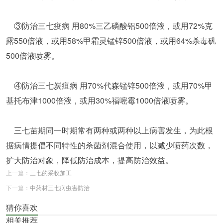
③防治三七疫病 用80%三乙磷酸铝500倍液，或用72%克
露550倍液，或用58%甲霜灵锰锌500倍液，或用64%杀毒矾
500倍液喷雾。
④防治三七炭疽病 用70%代森锰锌500倍液，或用70%甲
基托布津1000倍液，或用30%福嘧霉1000倍液喷雾。
三七苗期同一时期常有两种或两种以上病害发生，为此根
据病情提倡不同特性的杀菌剂混合使用，以减少喷药次数，
扩大防治对象，降低防治成本，提高防治效益。
上一篇：
三七的采收加工
下一篇：
中药材三七病虫害防治
猜你喜欢
相关推荐