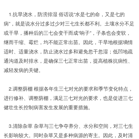
1.抗旱浇水，防涝排湿 俗话说“水是七的命，又是七的
病”，就是说水分过多过少对三七生长都不利。土壤水分不足
或干旱，播种后的三七会变干而成“响子”，子条也会变软，
继而干缩、霉烂，均不能正常出苗。因此，干旱地根据墒情
适时、适量浇水，防止浇水过多和避免忽干忽湿；低凹地疏
通沟道及时排水，是确保三七正常出苗，提高植株抗病性、
减轻发病的关键。
2.调整荫棚 根据各年生三七对光的要求和季节变化特点，
进行修补、调整荫棚，满足三七对光的要求，也是促进三七
健壮生长控制病害发生发展的重要措施。
3.清除杂草 杂草与三七争夺养分、水分和空间，对三七生
长影响较大。同时杂草又是多种病源的寄主。因此，及时清