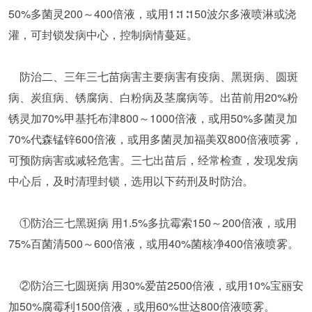
50%多菌灵200～400倍液，或用1∶1∶150波尔多液喷淋或浇
灌，可封锁发病中心，控制病情蔓延。
防治二、三年三七苗病害主要病害有疫病、黑斑病、圆斑
病、炭疽病、锈腐病、白粉病及茎腐病等。出苗前用20%粉
锈灵加70%甲基托布津800～1000倍液，或用50%多菌灵加
70%代森锰锌600倍液，或用多菌灵加福美双800倍液喷雾，
可预防病害或减轻危害。三七出苗后，经常检查，发现发病
中心后，及时清理封锁，选用以下药刑及时防治。
①防治三七黑斑病 用1.5%多抗霉索150～200倍液，或用
75%百菌清500～600倍液，或用40%菌核净400倍液喷雾。
②防治三七圆斑病 用30%爱苗2500倍液，或用10%宝丽安
加50%腐霉利1500倍液，或用60%世达800倍液喷雾。