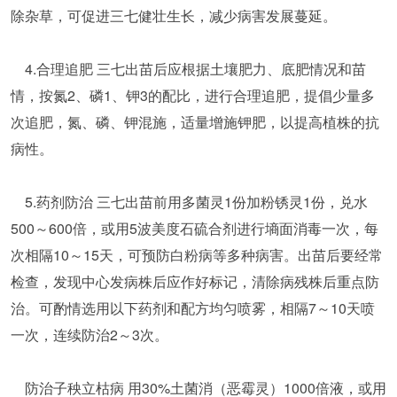
除杂草，可促进三七健壮生长，减少病害发展蔓延。
4.合理追肥 三七出苗后应根据土壤肥力、底肥情况和苗
情，按氮2、磷1、钾3的配比，进行合理追肥，提倡少量多
次追肥，氮、磷、钾混施，适量增施钾肥，以提高植株的抗
病性。
5.药剂防治 三七出苗前用多菌灵1份加粉锈灵1份，兑水
500～600倍，或用5波美度石硫合剂进行墒面消毒一次，每
次相隔10～15天，可预防白粉病等多种病害。出苗后要经常
检查，发现中心发病株后应作好标记，清除病残株后重点防
治。可酌情选用以下药剂和配方均匀喷雾，相隔7～10天喷
一次，连续防治2～3次。
防治子秧立枯病 用30%土菌消（恶霉灵）1000倍液，或用