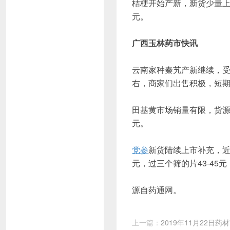
桔梗开始产新，新货少量上
元。
广西玉林药市快讯
云南家种秦艽产新继续，受
右，商家们出售积极，短
田基黄市场销量有限，货源
元。
党参
新货陆续上市补充，近阶
元，过三个筛的片43-45
源自药通网。
上一篇：
2019年11月22日