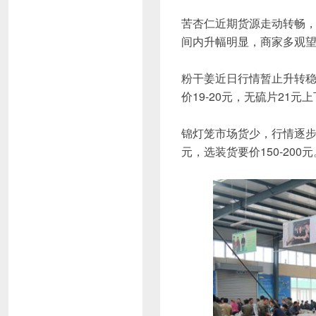
苦杏仁近期货源走动转畅，
间内升幅明显，商家多观
粉干姜近日行情暂止升转
价19-20元，无硫片21
锦灯笼市场货少，行情逐步
元，选装货要价150-200元