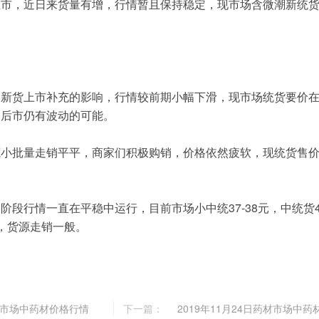
市，近日来货量有增，行情暂且保持稳定，现市场含微潮新统货27
新货上市补充的影响，行情较前期小幅下滑，现市场统货要价在1
期后市仍有波动的可能。
小批量走销平平，商家们积极购销，价格依然疲软，现统货售价在1
段行情一直在平稳中运行，目前市场小中统37-38元，中统货45
元，货源走销一般。
药材市场中药材价格行情
下一篇：
2019年11月24日药材市场中