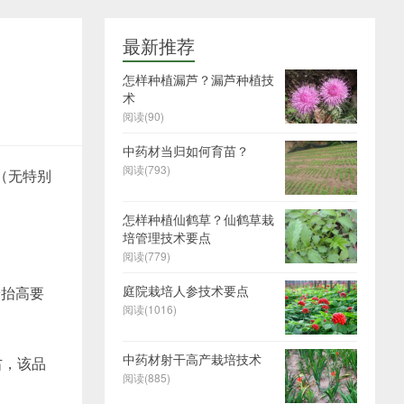
最新推荐
怎样种植漏芦？漏芦种植技
术
阅读(90)
中药材当归如何育苗？
阅读(793)
（无特别
怎样种植仙鹤草？仙鹤草栽
培管理技术要点
阅读(779)
庭院栽培人参技术要点
纷抬高要
阅读(1016)
中药材射干高产栽培技术
右，该品
阅读(885)