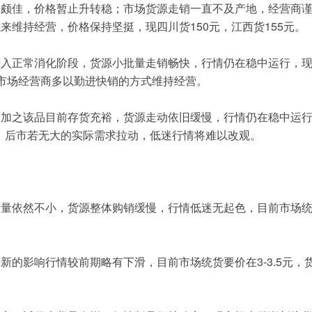
仍颇佳，价格暂止升转稳；市场货源走销一直不及产地，经营商
来维持经营，价格保持坚挺，现四川货150元，江西货155元。
入正常消化阶段，货源小批量走销畅快，行情仍在稳中运行，现统
目前市场经营商多以勤进快销的方式维持经营。
，加之该品目前存货充裕，货源走动依旧缓慢，行情仍在稳中运
70元，后市若无大的实际需求拉动，低迷行情将难以改观。
产量依然不小，货源整体购销缓慢，行情低迷无起色，目前市场
。
新的影响行情较前期略有下滑，目前市场统货要价在3-3.5元，